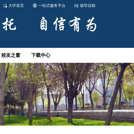
大学首页
一站式服务平台
领导信箱
校友之窗
下载中心