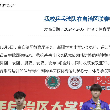
竞赛风采
我校乒乓球队在自治区联赛
发布日期：2024-12-06 作者：体育
2月6日，由自治区教育厅主办、新疆学生体育协会执行、昌吉学
昌吉学院圆满结束。我校乒乓球代表队凭借顽强拼搏的精神和
男团、女团、男双、女双、女单5项金牌，同时收获女双亚军、
育学院运训20242班学生刘泽旭荣获优秀运动员称号，体育学