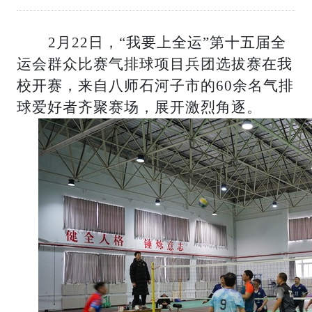
2月22日，“我要上全运”第十五届全
运会群众比赛气排球项目兵团选拔赛在我
校开赛，来自八师石河子市的60余名气排
球爱好者齐聚赛场，展开激烈角逐。